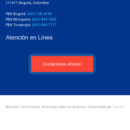
111611 Bogotá, Colombia
PBX Bogotá:
(601) 745 4745
PBX Mosquera:
(601) 894 1965
PBX Tocancipá:
(601) 869 7717
Atención en Línea
Contáctenos Ahora
Bearings Transmission. Reservados todos los derechos | Desarrollado por
TigerBid