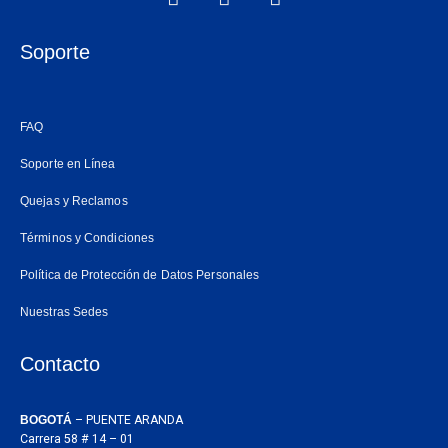
a
n
h
c
s
a
e
t
t
Soporte
b
a
s
o
g
a
o
r
p
FAQ
k
a
p
m
Soporte en Línea
Quejas y Reclamos
Términos y Condiciones
Política de Protección de Datos Personales
Nuestras Sedes
Contacto
BOGOTÁ
– PUENTE ARANDA
Carrera 58 # 14 – 01