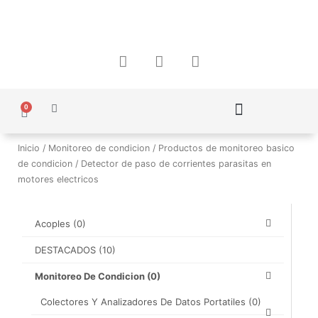
Ir
al
contenido
F
I
W
a
n
h
c
s
a
e
t
t
0
b
a
s
Carrito
o
g
a
Política de Protección de Datos Personales
o
r
p
Inicio
/
Monitoreo de condicion
/
Productos de monitoreo basico
k
a
p
de condicion
/ Detector de paso de corrientes parasitas en
m
motores electricos
Acoples
(0)
DESTACADOS
(10)
Monitoreo De Condicion
(0)
Colectores Y Analizadores De Datos Portatiles
(0)