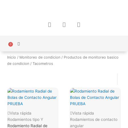
Ir
al
contenido
F
I
W
a
n
h
c
s
a
e
t
t
b
a
s
0
Carrito
Política de Protección de Datos Personales
o
g
a
o
r
p
Inicio
/
Monitoreo de condicion
/
Productos de monitoreo basico
k
a
p
de condicion
/ Tacometros
m
Vista rápida
Vista rápida
Rodamientos tipo Y
Rodamientos de contacto
Rodamiento Radial de
angular