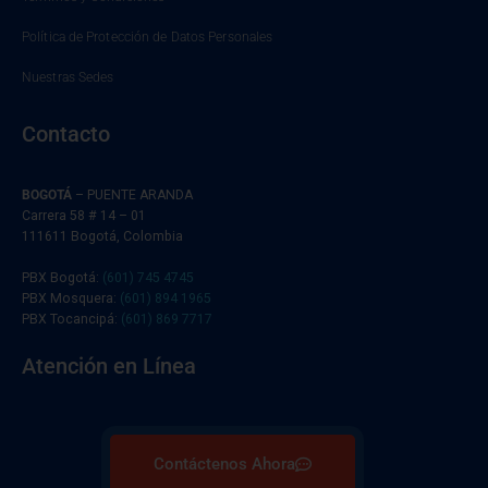
Política de Protección de Datos Personales
Nuestras Sedes
Contacto
BOGOTÁ
– PUENTE ARANDA
Carrera 58 # 14 – 01
111611 Bogotá, Colombia
PBX Bogotá:
(601) 745 4745
PBX Mosquera:
(601) 894 1965
PBX Tocancipá:
(601) 869 7717
Atención en Línea
Contáctenos Ahora