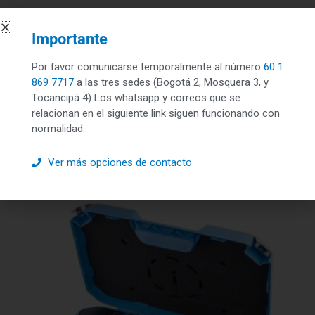
Vista rápida
Importante
DESTACADOS
Por favor comunicarse temporalmente al número
60 1
Rodamientos de bolas a rótula copia
869 7717
a las tres sedes (Bogotá 2, Mosquera 3, y
$
500,000.00
Tocancipá 4) Los whatsapp y correos que se
relacionan en el siguiente link siguen funcionando con
normalidad.
Leer más
Ver más opciones de contacto