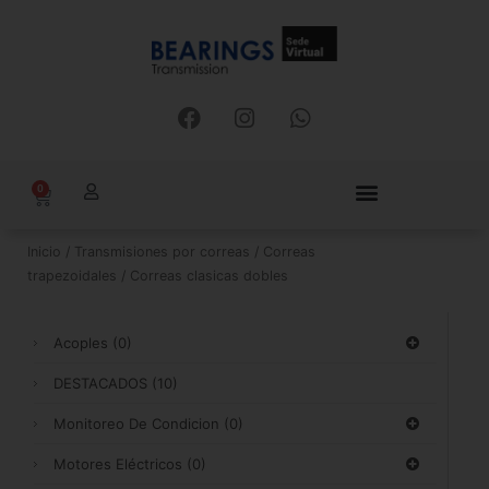
Ir
al
contenido
F
I
W
a
n
h
c
s
a
e
t
t
0
Carrito
b
a
s
o
g
a
o
r
p
Inicio
/
Transmisiones por correas
/
Correas
k
a
p
trapezoidales
/ Correas clasicas dobles
m
Acoples
(0)
DESTACADOS
(10)
Monitoreo De Condicion
(0)
Motores Eléctricos
(0)