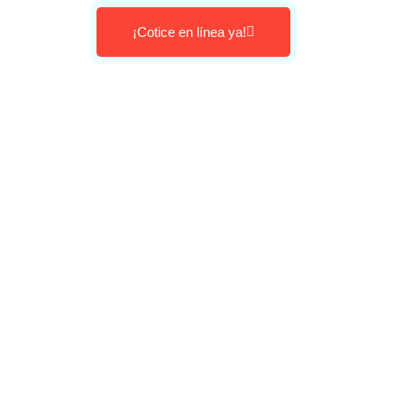
¡Cotice en línea ya!
Escríbanos
y déjenos su mensaje. El área
encargada lo contactará en
breve.
Gracias
PBX Bogotá:
(601) 745 4745