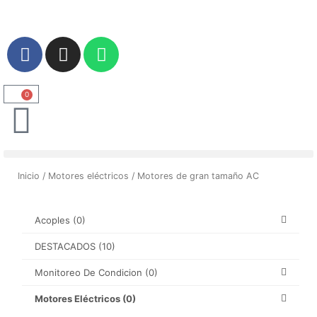
Ir
al
contenido
F
I
W
a
n
h
c
s
a
e
t
t
0
Carrito
b
a
s
o
g
a
o
r
p
k
a
p
Inicio
/
Motores eléctricos
/ Motores de gran tamaño AC
m
Acoples
(0)
DESTACADOS
(10)
Monitoreo De Condicion
(0)
Motores Eléctricos
(0)