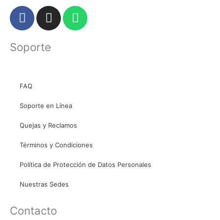
F
I
W
a
n
h
c
s
a
Soporte
e
t
t
b
a
s
o
g
a
o
r
p
FAQ
k
a
p
Soporte en Línea
m
Quejas y Reclamos
Términos y Condiciones
Política de Protección de Datos Personales
Nuestras Sedes
Contacto