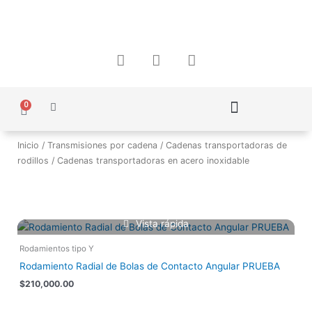
Ir
al
contenido
F
I
W
a
n
h
c
s
a
e
t
t
0
Carrito
b
a
s
o
g
a
Política de Protección de Datos Personales
o
r
p
Inicio
/
Transmisiones por cadena
/
Cadenas transportadoras de
k
a
p
rodillos
/ Cadenas transportadoras en acero inoxidable
m
Vista rápida
Rodamientos tipo Y
Rodamiento Radial de Bolas de Contacto Angular PRUEBA
$
210,000.00