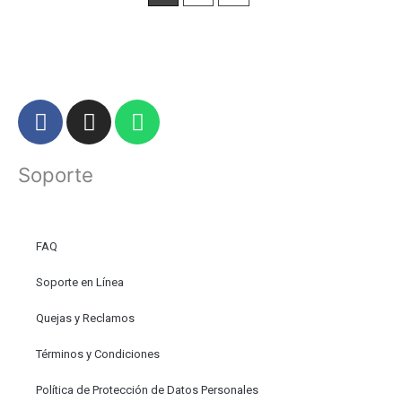
F
I
W
a
n
h
c
s
a
Soporte
e
t
t
b
a
s
o
g
a
o
r
p
FAQ
k
a
p
Soporte en Línea
m
Quejas y Reclamos
Términos y Condiciones
Política de Protección de Datos Personales