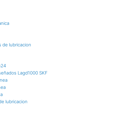
s
anica
 de lubricacion
m24
diseñados Lagd1000 SKF
inea
nea
ea
e lubricacion
n