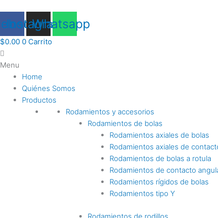
Ir
al
cebook
Instagram
Whatsapp
contenido
$
0.00
0
Carrito
Menu
Home
Quiénes Somos
Productos
Rodamientos y accesorios
Rodamientos de bolas
Rodamientos axiales de bolas
Rodamientos axiales de contact
Rodamientos de bolas a rotula
Rodamientos de contacto angul
Rodamientos rígidos de bolas
Rodamientos tipo Y
Rodamientos de rodillos