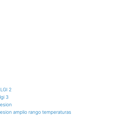
NLGI 2
lgi 3
resion
resion amplio rango temperaturas