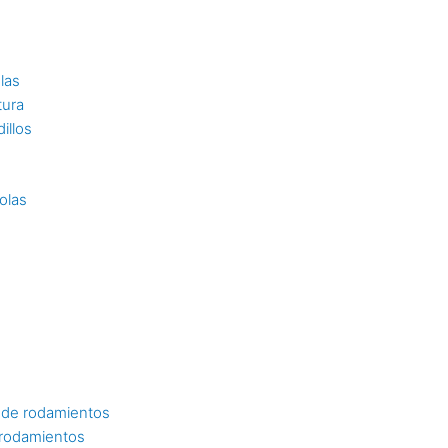
las
tura
illos
olas
 de rodamientos
 rodamientos