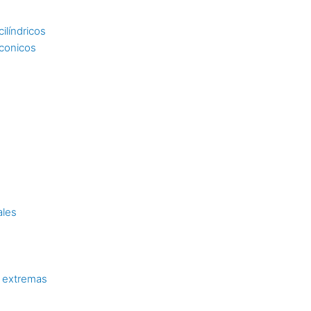
ilíndricos
 conicos
ales
 extremas