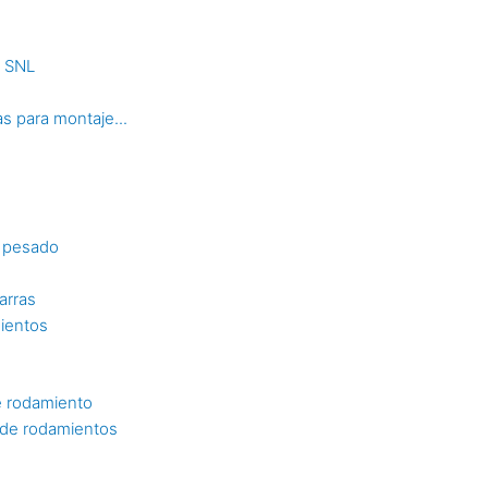
s SNL
s para montaje...
o pesado
arras
mientos
e rodamiento
n de rodamientos