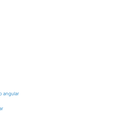
o angular
ar