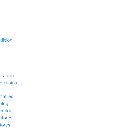
dicion
bracion
 basico...
tatiles
rolog
crolog
otores
tores