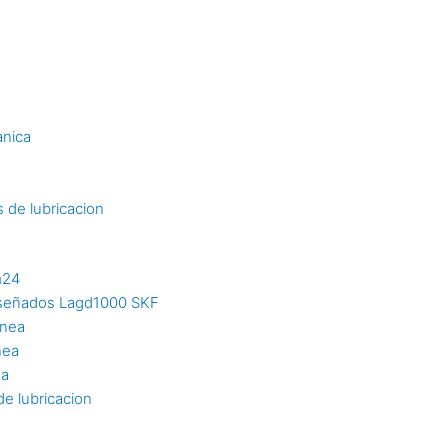
s
anica
 de lubricacion
m24
diseñados Lagd1000 SKF
inea
nea
ea
e lubricacion
n