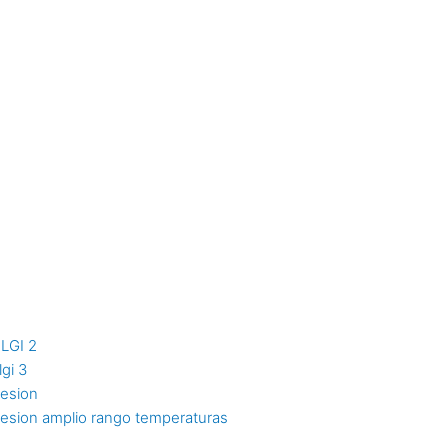
NLGI 2
lgi 3
resion
resion amplio rango temperaturas