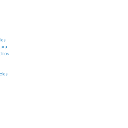
las
tura
illos
olas