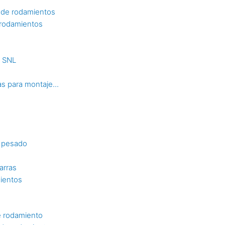
 de rodamientos
 rodamientos
s SNL
s para montaje...
o pesado
arras
mientos
e rodamiento