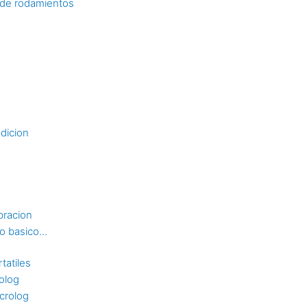
n de rodamientos
dicion
bracion
 basico...
tatiles
rolog
crolog