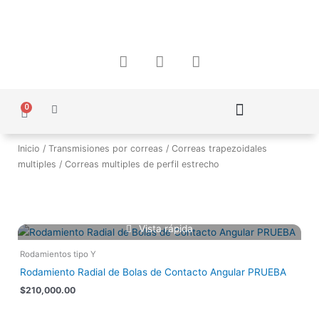
Ir
al
contenido
F
I
W
a
n
h
c
s
a
e
t
t
0
Carrito
b
a
s
o
g
a
Política de Protección de Datos Personales
o
r
p
Inicio
/
Transmisiones por correas
/
Correas trapezoidales
k
a
p
multiples
/ Correas multiples de perfil estrecho
m
Vista rápida
Rodamientos tipo Y
Rodamiento Radial de Bolas de Contacto Angular PRUEBA
$
210,000.00