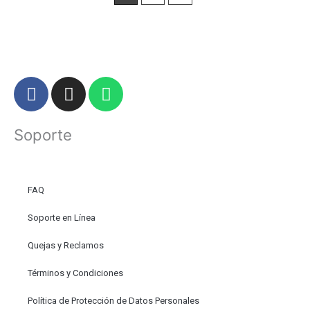
F
I
W
a
n
h
c
s
a
Soporte
e
t
t
b
a
s
o
g
a
o
r
p
FAQ
k
a
p
Soporte en Línea
m
Quejas y Reclamos
Términos y Condiciones
Política de Protección de Datos Personales