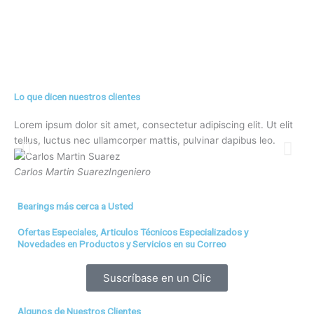
Lo que dicen nuestros clientes
Lorem ipsum dolor sit amet, consectetur adipiscing elit. Ut elit
Lor
tellus, luctus nec ullamcorper mattis, pulvinar dapibus leo.
tel
Carlos Martin Suarez
Ingeniero
Ca
Bearings más cerca a Usted
Ofertas Especiales, Articulos Técnicos Especializados y
Novedades en Productos y Servicios en su Correo
Suscríbase en un Clic
Algunos de Nuestros Clientes