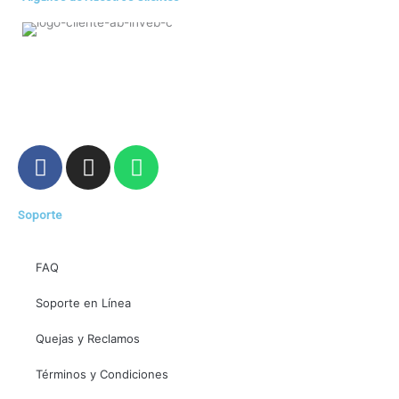
F
I
W
a
n
h
c
s
a
Soporte
e
t
t
b
a
s
o
g
a
FAQ
o
r
p
Soporte en Línea
k
a
p
m
Quejas y Reclamos
Términos y Condiciones