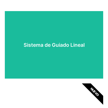
Desde Ejes Lineales hasta husillos de bolas y
rodillos, pasando por actuadores eléctricos.
Sistema de Guiado Lineal
Conózcalos
NUEVO