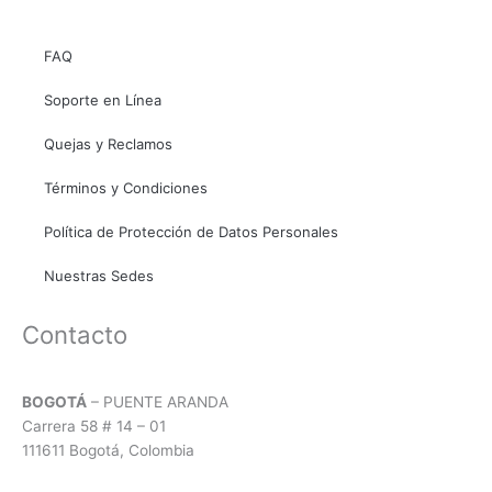
o
g
a
o
r
p
FAQ
k
a
p
Soporte en Línea
m
Quejas y Reclamos
Términos y Condiciones
Política de Protección de Datos Personales
Nuestras Sedes
Contacto
BOGOTÁ
– PUENTE ARANDA
Carrera 58 # 14 – 01
111611 Bogotá, Colombia