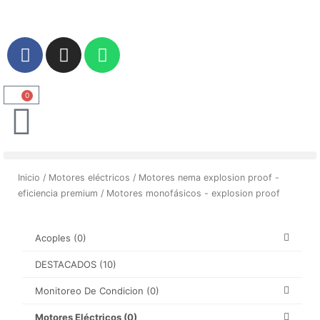
Ir
al
contenido
F
I
W
a
n
h
c
s
a
e
t
t
0
Carrito
b
a
s
o
g
a
o
r
p
k
a
p
Inicio
/
Motores eléctricos
/
Motores nema explosion proof -
m
eficiencia premium
/ Motores monofásicos - explosion proof
Acoples
(0)
DESTACADOS
(10)
Monitoreo De Condicion
(0)
Motores Eléctricos
(0)