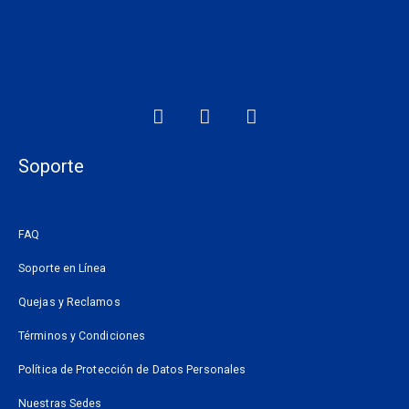
F
I
W
a
n
h
c
s
a
e
t
t
Soporte
b
a
s
o
g
a
o
r
p
FAQ
k
a
p
m
Soporte en Línea
Quejas y Reclamos
Términos y Condiciones
Política de Protección de Datos Personales
Nuestras Sedes