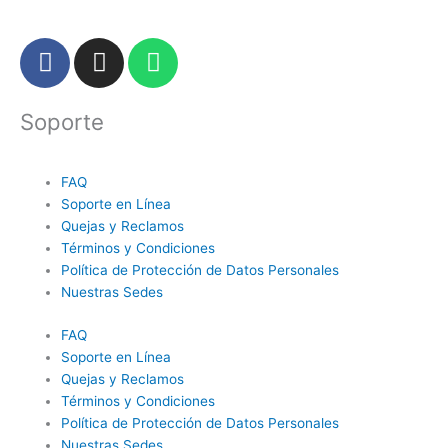
F
I
W
a
n
h
c
s
a
Soporte
e
t
t
b
a
s
o
g
a
FAQ
o
r
p
Soporte en Línea
k
a
p
Quejas y Reclamos
m
Términos y Condiciones
Política de Protección de Datos Personales
Nuestras Sedes
FAQ
Soporte en Línea
Quejas y Reclamos
Términos y Condiciones
Política de Protección de Datos Personales
Nuestras Sedes