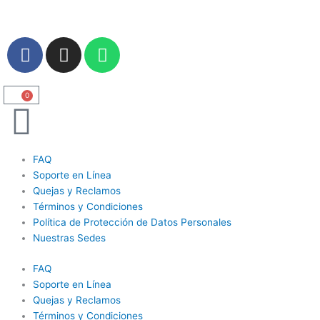
Ir
al
contenido
F
I
W
a
n
h
c
s
a
e
t
t
0
Carrito
b
a
s
o
g
a
o
r
p
FAQ
k
a
p
Soporte en Línea
m
Quejas y Reclamos
Términos y Condiciones
Política de Protección de Datos Personales
Nuestras Sedes
FAQ
Soporte en Línea
Quejas y Reclamos
Términos y Condiciones