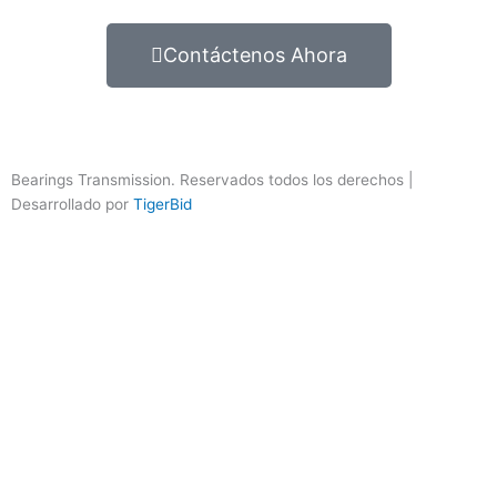
Contáctenos Ahora
Bearings Transmission. Reservados todos los derechos |
Desarrollado por
TigerBid
Importante
Por favor comunicarse temporalmente al número
60 1 869
7717
a las tres sedes (Bogotá 2, Mosquera 3, y Tocancipá 4)
Los whatsapp y correos que se relacionan en el siguiente link
siguen funcionando con normalidad.
Ver más opciones de contacto