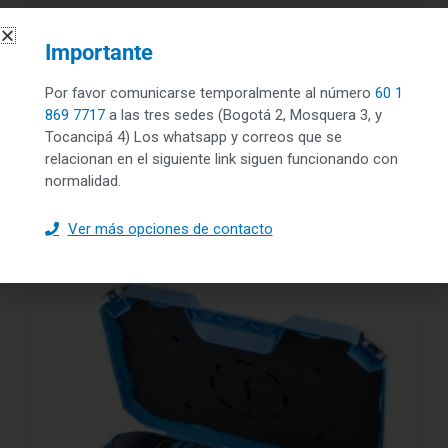
Vista rápida
Importante
DESTACADOS
Rodamientos de bolas a rótula copia
Por favor comunicarse temporalmente al número
60 1
869 7717
a las tres sedes (Bogotá 2, Mosquera 3, y
$
500,000.00
Tocancipá 4) Los whatsapp y correos que se
relacionan en el siguiente link siguen funcionando con
normalidad.
Leer más
Ver más opciones de contacto