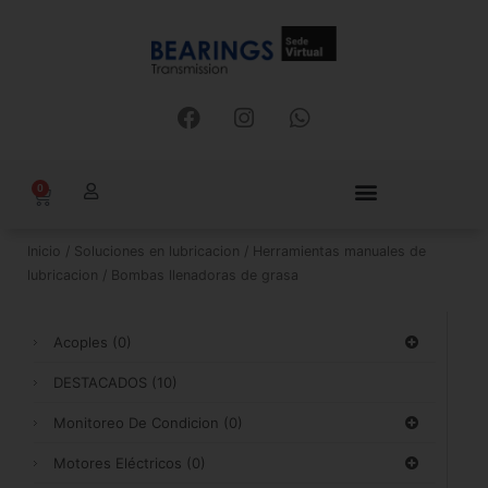
Ir
al
contenido
F
I
W
a
n
h
c
s
a
e
t
t
0
Carrito
b
a
s
o
g
a
o
r
p
Inicio
/
Soluciones en lubricacion
/
Herramientas manuales de
k
a
p
lubricacion
/ Bombas llenadoras de grasa
m
Acoples
(0)
DESTACADOS
(10)
Monitoreo De Condicion
(0)
Motores Eléctricos
(0)