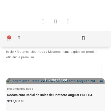
Ir
al
contenido
F
I
W
a
n
h
c
s
a
e
t
t
0
Carrito
b
a
s
o
g
a
Política de Protección de Datos Personales
o
r
p
Inicio
/
Motores eléctricos
/ Motores nema explosion proof -
k
a
p
eficiencia premium
m
Vista rápida
Rodamientos tipo Y
Rodamiento Radial de Bolas de Contacto Angular PRUEBA
$
210,000.00