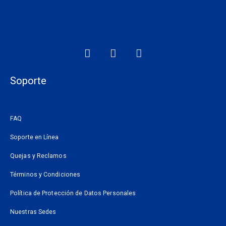
F
I
W
a
n
h
c
s
a
e
t
t
Soporte
b
a
s
o
g
a
o
r
p
FAQ
k
a
p
m
Soporte en Línea
Quejas y Reclamos
Términos y Condiciones
Política de Protección de Datos Personales
Nuestras Sedes