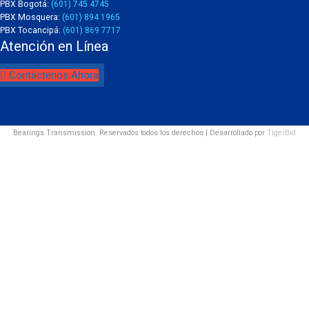
PBX Bogotá:
(601) 745 4745
PBX Mosquera:
(601) 894 1965
PBX Tocancipá:
(601) 869 7717
Atención en Línea
Contáctenos Ahora
Bearings Transmission. Reservados todos los derechos | Desarrollado por
TigerBid