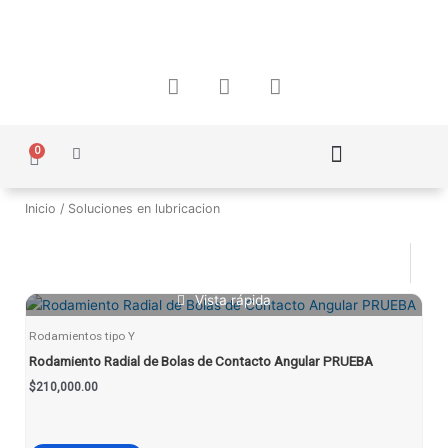
Ir
al
contenido
F
I
W
a
n
h
c
s
a
e
t
t
0
Carrito
b
a
s
o
g
a
Política de Protección de Datos Personales
o
r
p
Inicio
/ Soluciones en lubricacion
k
a
p
m
Vista rápida
Rodamientos tipo Y
Rodamiento Radial de Bolas de Contacto Angular PRUEBA
$
210,000.00