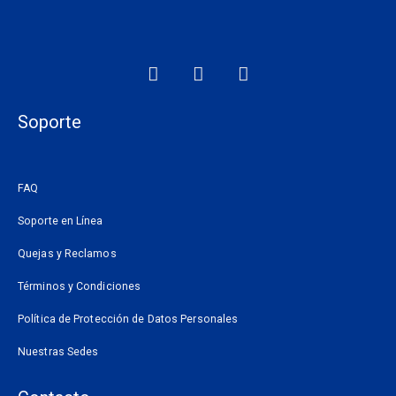
F
I
W
a
n
h
c
s
a
e
t
t
Soporte
b
a
s
o
g
a
o
r
p
FAQ
k
a
p
m
Soporte en Línea
Quejas y Reclamos
Términos y Condiciones
Política de Protección de Datos Personales
Nuestras Sedes