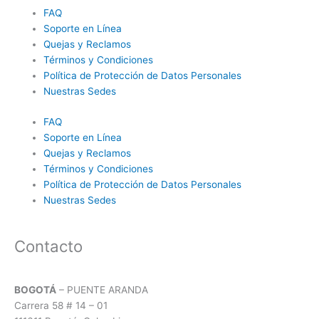
o
g
a
FAQ
o
r
p
Soporte en Línea
k
a
p
Quejas y Reclamos
m
Términos y Condiciones
Política de Protección de Datos Personales
Nuestras Sedes
FAQ
Soporte en Línea
Quejas y Reclamos
Términos y Condiciones
Política de Protección de Datos Personales
Nuestras Sedes
Contacto
BOGOTÁ
– PUENTE ARANDA
Carrera 58 # 14 – 01