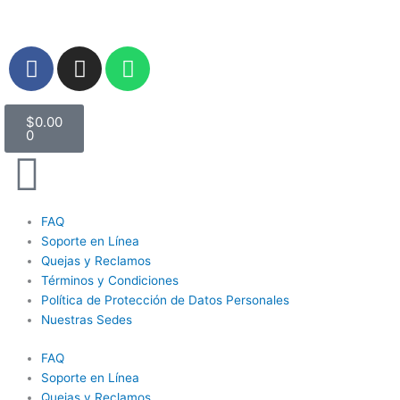
Ir
al
contenido
F
I
W
a
n
h
c
s
a
Carrito
e
t
t
$
0.00
0
b
a
s
o
g
a
o
r
p
k
a
p
FAQ
m
Soporte en Línea
Quejas y Reclamos
Términos y Condiciones
Política de Protección de Datos Personales
Nuestras Sedes
FAQ
Soporte en Línea
Quejas y Reclamos