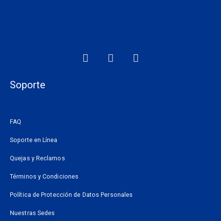
F
I
W
a
n
h
c
s
a
e
t
t
Soporte
b
a
s
o
g
a
o
r
p
FAQ
k
a
p
m
Soporte en Línea
Quejas y Reclamos
Términos y Condiciones
Política de Protección de Datos Personales
Nuestras Sedes