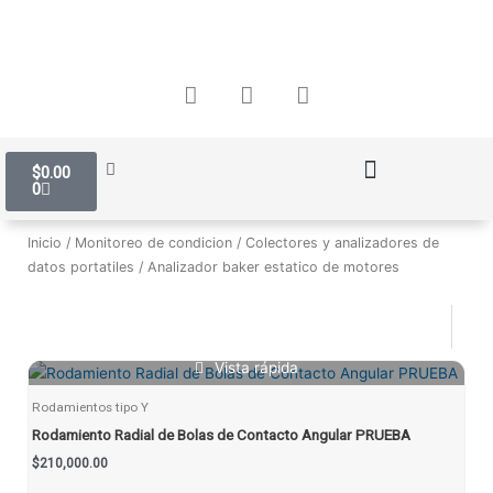
Ir
al
contenido
F
I
W
a
n
h
c
s
a
e
t
t
Carrito
b
a
s
$
0.00
0
o
g
a
Política de Protección de Datos Personales
o
r
p
k
a
p
Inicio
/
Monitoreo de condicion
/
Colectores y analizadores de
m
datos portatiles
/ Analizador baker estatico de motores
Vista rápida
Rodamientos tipo Y
Rodamiento Radial de Bolas de Contacto Angular PRUEBA
$
210,000.00