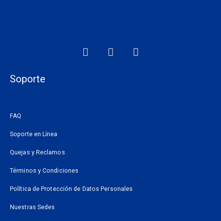
F
I
W
a
n
h
c
s
a
e
t
t
Soporte
b
a
s
o
g
a
o
r
p
FAQ
k
a
p
m
Soporte en Línea
Quejas y Reclamos
Términos y Condiciones
Política de Protección de Datos Personales
Nuestras Sedes