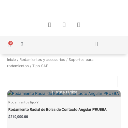
Ir
al
contenido
F
I
W
a
n
h
c
s
a
e
t
t
0
Carrito
b
a
s
o
g
a
Política de Protección de Datos Personales
o
r
p
Inicio
/
Rodamientos y accesorios
/
Soportes para
k
a
p
rodamientos
/ Tipo SAF
m
Vista rápida
Rodamientos tipo Y
Rodamiento Radial de Bolas de Contacto Angular PRUEBA
$
210,000.00