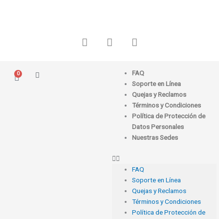
Ir
al
contenido
F
I
W
a
n
h
c
s
a
e
t
t
FAQ
0
Carrito
b
a
s
Soporte en Línea
o
g
a
Quejas y Reclamos
o
r
p
Términos y Condiciones
k
a
p
Política de Protección de
m
Datos Personales
Nuestras Sedes
FAQ
Soporte en Línea
Quejas y Reclamos
Términos y Condiciones
Política de Protección de