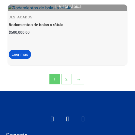
Vista rápida
DESTACADOS
Rodamientos de bolas a rótula
$
500,000.00
Leer más
1
2
→
F
I
W
a
n
h
c
s
a
e
t
t