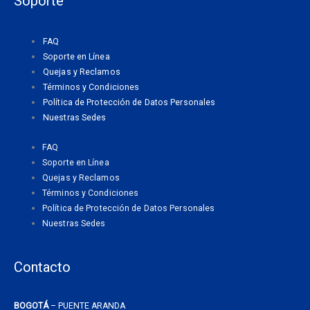
Soporte
b
a
s
o
g
a
o
r
p
FAQ
k
a
p
Soporte en Línea
m
Quejas y Reclamos
Términos y Condiciones
Política de Protección de Datos Personales
Nuestras Sedes
FAQ
Soporte en Línea
Quejas y Reclamos
Términos y Condiciones
Política de Protección de Datos Personales
Nuestras Sedes
Contacto
BOGOTÁ
– PUENTE ARANDA