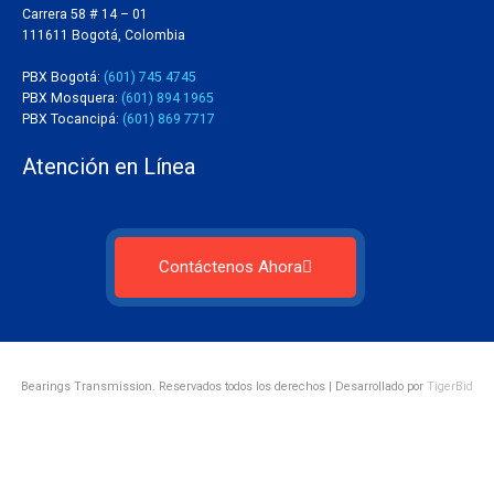
Carrera 58 # 14 – 01
111611 Bogotá, Colombia
PBX Bogotá:
(601) 745 4745
PBX Mosquera:
(601) 894 1965
PBX Tocancipá:
(601) 869 7717
Atención en Línea
Contáctenos Ahora
Bearings Transmission. Reservados todos los derechos | Desarrollado por
TigerBid