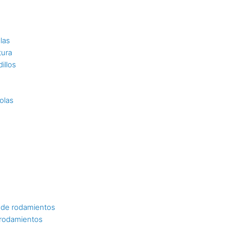
las
tura
illos
olas
 de rodamientos
 rodamientos