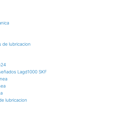
s
anica
 de lubricacion
m24
diseñados Lagd1000 SKF
inea
nea
ea
e lubricacion
n