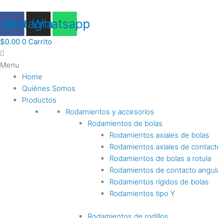
Ir
al
cebook
Instagram
Whatsapp
contenido
$
0.00
0
Carrito
Menu
Home
Quiénes Somos
Productos
Rodamientos y accesorios
Rodamientos de bolas
Rodamientos axiales de bolas
Rodamientos axiales de contact
Rodamientos de bolas a rotula
Rodamientos de contacto angul
Rodamientos rígidos de bolas
Rodamientos tipo Y
Rodamientos de rodillos