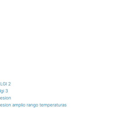
NLGI 2
lgi 3
resion
resion amplio rango temperaturas