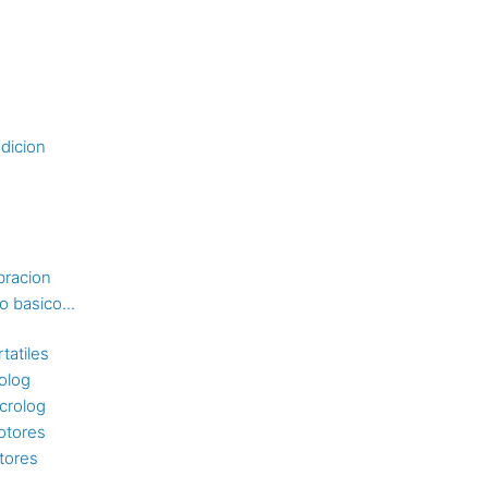
dicion
bracion
 basico...
tatiles
rolog
crolog
otores
tores