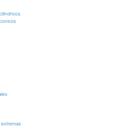
ilíndricos
 conicos
ales
 extremas