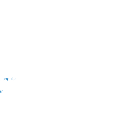
o angular
ar