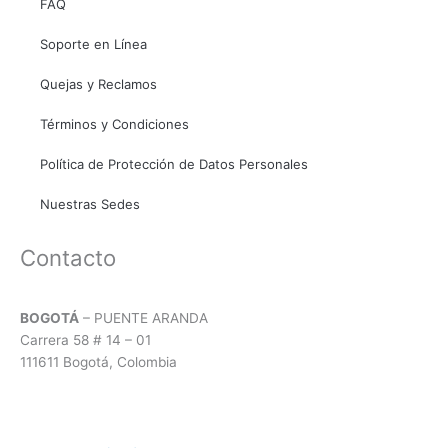
o
r
p
FAQ
k
a
p
Soporte en Línea
m
Quejas y Reclamos
Términos y Condiciones
Política de Protección de Datos Personales
Nuestras Sedes
Contacto
BOGOTÁ
– PUENTE ARANDA
Carrera 58 # 14 – 01
111611 Bogotá, Colombia