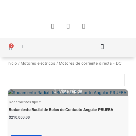
Ir
al
contenido
F
I
W
a
n
h
c
s
a
e
t
t
0
Carrito
b
a
s
o
g
a
Política de Protección de Datos Personales
o
r
p
Inicio
/
Motores eléctricos
/ Motores de corriente directa - DC
k
a
p
m
Vista rápida
Rodamientos tipo Y
Rodamiento Radial de Bolas de Contacto Angular PRUEBA
$
210,000.00