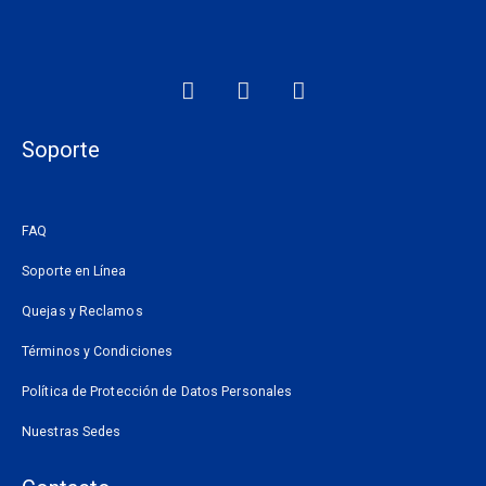
F
I
W
a
n
h
c
s
a
e
t
t
Soporte
b
a
s
o
g
a
o
r
p
FAQ
k
a
p
m
Soporte en Línea
Quejas y Reclamos
Términos y Condiciones
Política de Protección de Datos Personales
Nuestras Sedes