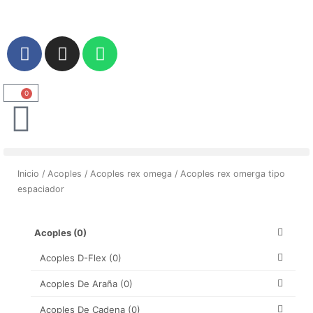
Ir
al
contenido
F
I
W
a
n
h
c
s
a
e
t
t
0
Carrito
b
a
s
o
g
a
o
r
p
k
a
p
Inicio
/
Acoples
/
Acoples rex omega
/ Acoples rex omerga tipo
m
espaciador
Acoples
(0)
Acoples D-Flex
(0)
Acoples De Araña
(0)
Acoples De Cadena
(0)