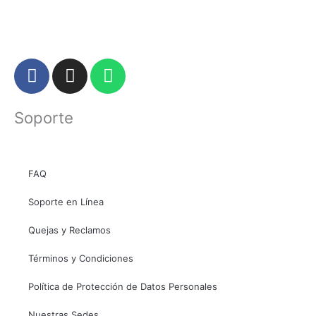
F
I
W
a
n
h
c
s
a
Soporte
e
t
t
b
a
s
o
g
a
o
r
p
FAQ
k
a
p
Soporte en Línea
m
Quejas y Reclamos
Términos y Condiciones
Política de Protección de Datos Personales
Nuestras Sedes