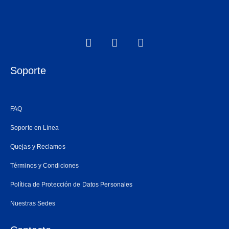
F
I
W
a
n
h
c
s
a
e
t
t
Soporte
b
a
s
o
g
a
o
r
p
FAQ
k
a
p
m
Soporte en Línea
Quejas y Reclamos
Términos y Condiciones
Política de Protección de Datos Personales
Nuestras Sedes