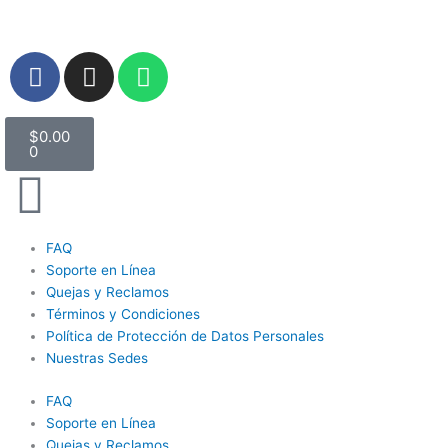
Ir
al
contenido
F
I
W
a
n
h
c
s
a
Carrito
e
t
t
$
0.00
0
b
a
s
o
g
a
o
r
p
k
a
p
FAQ
m
Soporte en Línea
Quejas y Reclamos
Términos y Condiciones
Política de Protección de Datos Personales
Nuestras Sedes
FAQ
Soporte en Línea
Quejas y Reclamos