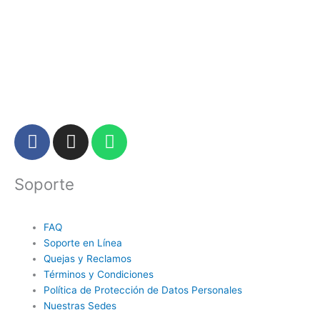
F
I
W
a
n
h
c
s
a
Soporte
e
t
t
b
a
s
o
g
a
FAQ
o
r
p
Soporte en Línea
k
a
p
Quejas y Reclamos
m
Términos y Condiciones
Política de Protección de Datos Personales
Nuestras Sedes