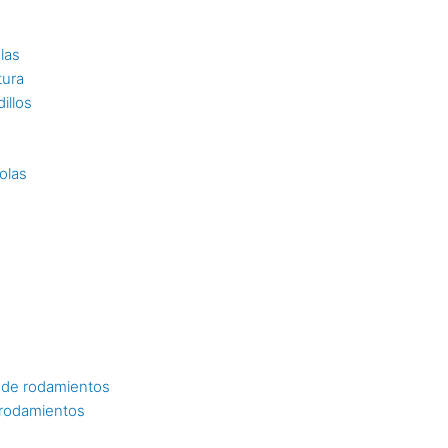
las
tura
illos
olas
 de rodamientos
 rodamientos