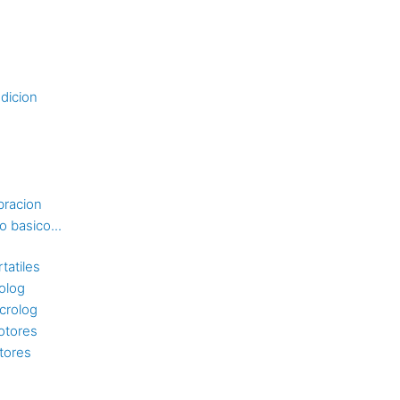
dicion
bracion
 basico...
tatiles
rolog
crolog
otores
tores