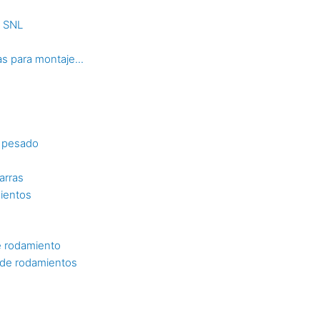
s SNL
s para montaje...
o pesado
arras
mientos
e rodamiento
n de rodamientos