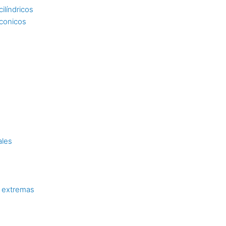
ilíndricos
 conicos
ales
 extremas