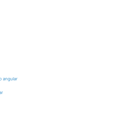
o angular
ar