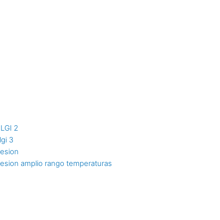
NLGI 2
lgi 3
resion
resion amplio rango temperaturas