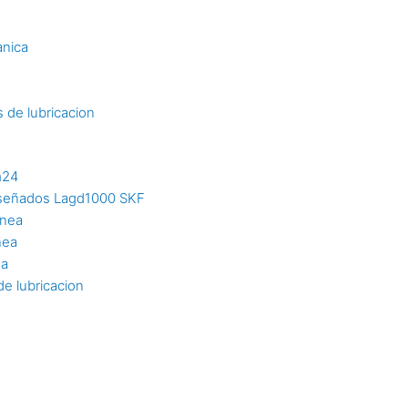
s
anica
 de lubricacion
m24
diseñados Lagd1000 SKF
inea
nea
ea
e lubricacion
n