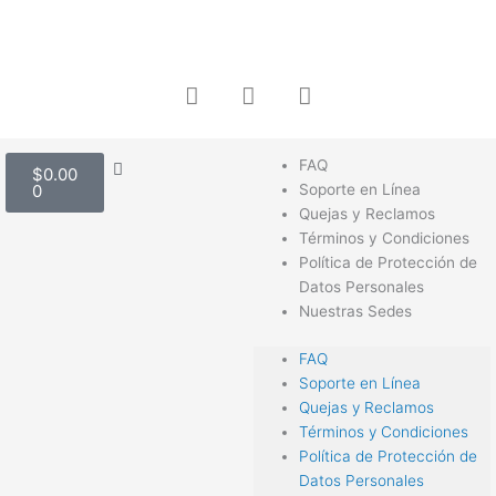
Ir
al
contenido
F
I
W
a
n
h
c
s
a
e
t
t
Carrito
FAQ
b
a
s
$
0.00
0
Soporte en Línea
o
g
a
Quejas y Reclamos
o
r
p
Términos y Condiciones
k
a
p
Política de Protección de
m
Datos Personales
Nuestras Sedes
FAQ
Soporte en Línea
Quejas y Reclamos
Términos y Condiciones
Política de Protección de
Datos Personales