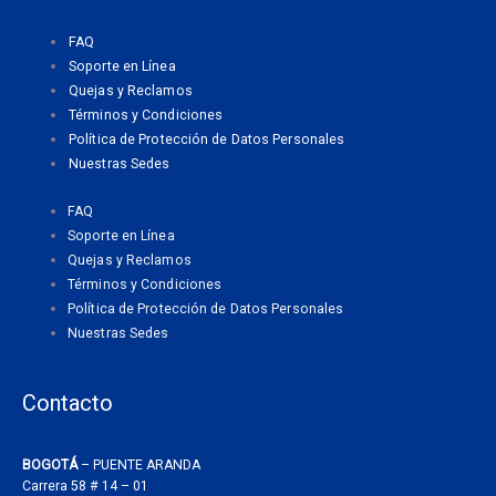
o
g
a
o
r
p
FAQ
k
a
p
Soporte en Línea
m
Quejas y Reclamos
Términos y Condiciones
Política de Protección de Datos Personales
Nuestras Sedes
FAQ
Soporte en Línea
Quejas y Reclamos
Términos y Condiciones
Política de Protección de Datos Personales
Nuestras Sedes
Contacto
BOGOTÁ
– PUENTE ARANDA
Carrera 58 # 14 – 01