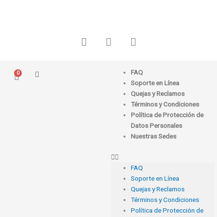
Ir
al
contenido
F
I
W
a
n
h
c
s
a
e
t
t
FAQ
0
Carrito
b
a
s
Soporte en Línea
o
g
a
Quejas y Reclamos
o
r
p
Términos y Condiciones
k
a
p
Política de Protección de
m
Datos Personales
Nuestras Sedes
FAQ
Soporte en Línea
Quejas y Reclamos
Términos y Condiciones
Política de Protección de