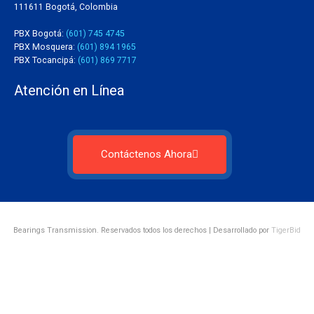
111611 Bogotá, Colombia
PBX Bogotá:
(601) 745 4745
PBX Mosquera:
(601) 894 1965
PBX Tocancipá:
(601) 869 7717
Atención en Línea
Contáctenos Ahora
Bearings Transmission. Reservados todos los derechos | Desarrollado por
TigerBid