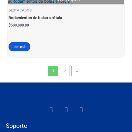
DESTACADOS
Rodamientos de bolas a rótula
$
500,000.00
Leer más
1
2
→
F
I
W
a
n
h
c
s
a
e
t
t
Soporte
b
a
s