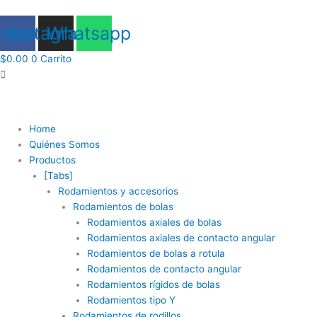
Ir
al
cebook
Instagram
Whatsapp
contenido
$
0.00
0
Carrito
Home
Quiénes Somos
Productos
[Tabs]
Rodamientos y accesorios
Rodamientos de bolas
Rodamientos axiales de bolas
Rodamientos axiales de contacto angular
Rodamientos de bolas a rotula
Rodamientos de contacto angular
Rodamientos rígidos de bolas
Rodamientos tipo Y
Rodamientos de rodillos