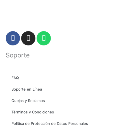
F
I
W
a
n
h
c
s
a
Soporte
e
t
t
b
a
s
o
g
a
o
r
p
FAQ
k
a
p
Soporte en Línea
m
Quejas y Reclamos
Términos y Condiciones
Política de Protección de Datos Personales