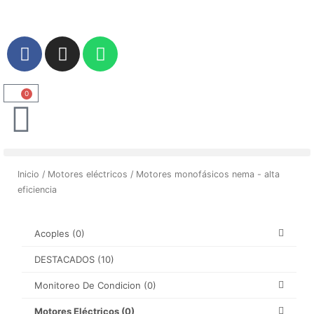
Ir
al
contenido
F
I
W
a
n
h
c
s
a
e
t
t
0
Carrito
b
a
s
o
g
a
o
r
p
k
a
p
Inicio
/
Motores eléctricos
/ Motores monofásicos nema - alta
m
eficiencia
Acoples
(0)
DESTACADOS
(10)
Monitoreo De Condicion
(0)
Motores Eléctricos
(0)