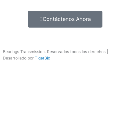
Contáctenos Ahora
Bearings Transmission. Reservados todos los derechos |
Desarrollado por
TigerBid
Importante
Por favor comunicarse temporalmente al número
60 1 869
7717
a las tres sedes (Bogotá 2, Mosquera 3, y Tocancipá 4)
Los whatsapp y correos que se relacionan en el siguiente link
siguen funcionando con normalidad.