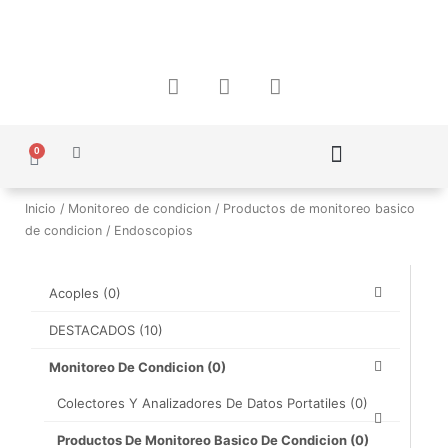
Ir
al
contenido
F
I
W
a
n
h
c
s
a
e
t
t
0
b
a
s
Carrito
o
g
a
Política de Protección de Datos Personales
o
r
p
Inicio
/
Monitoreo de condicion
/
Productos de monitoreo basico
k
a
p
de condicion
/ Endoscopios
m
Acoples
(0)
DESTACADOS
(10)
Monitoreo De Condicion
(0)
Colectores Y Analizadores De Datos Portatiles
(0)
Productos De Monitoreo Basico De Condicion
(0)