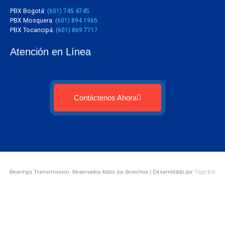
PBX Bogotá:
(601) 745 4745
PBX Mosquera:
(601) 894 1965
PBX Tocancipá:
(601) 869 7717
Atención en Línea
Contáctenos Ahora
Bearings Transmission. Reservados todos los derechos | Desarrollado por
TigerBid