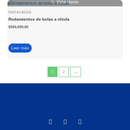
Vista rápida
DESTACADOS
Rodamientos de bolas a rótula
$
500,000.00
Leer más
1
2
→
F
I
W
a
n
h