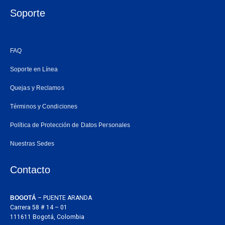
c
s
a
e
t
t
Soporte
b
a
s
o
g
a
o
r
p
FAQ
k
a
p
m
Soporte en Línea
Quejas y Reclamos
Términos y Condiciones
Política de Protección de Datos Personales
Nuestras Sedes
Contacto
BOGOTÁ
– PUENTE ARANDA
Carrera 58 # 14 – 01
111611 Bogotá, Colombia