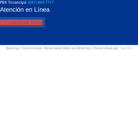
PBX Tocancipá:
(601) 869 7717
Atención en Línea
Contáctenos Ahora
Bearings Transmission. Reservados todos los derechos | Desarrollado por
TigerBid