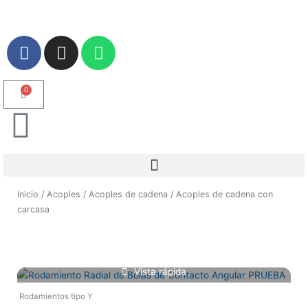
Ir
al
contenido
F
I
W
a
n
h
c
s
a
e
t
t
0
Carrito
b
a
s
o
g
a
o
r
p
k
a
p
m
Inicio
/
Acoples
/
Acoples de cadena
/ Acoples de cadena con
carcasa
Vista rápida
Rodamientos tipo Y