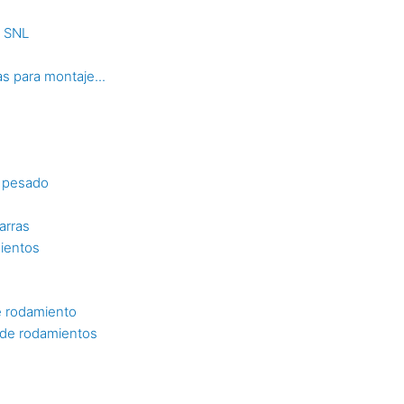
s SNL
s para montaje...
o pesado
arras
mientos
e rodamiento
n de rodamientos