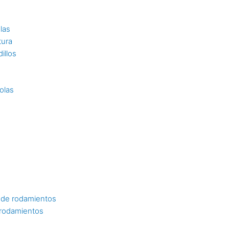
las
tura
illos
olas
 de rodamientos
 rodamientos