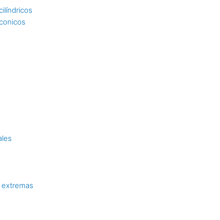
ilíndricos
 conicos
ales
 extremas