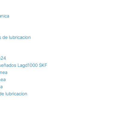
s
anica
 de lubricacion
m24
diseñados Lagd1000 SKF
inea
nea
ea
e lubricacion
n