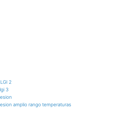
NLGI 2
lgi 3
resion
resion amplio rango temperaturas