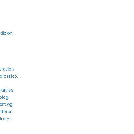
dicion
bracion
 basico...
tatiles
rolog
crolog
otores
tores