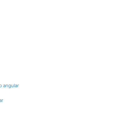
o angular
ar