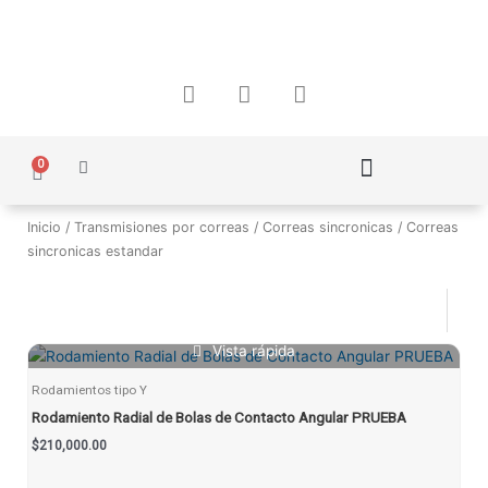
Ir
al
contenido
F
I
W
a
n
h
c
s
a
e
t
t
0
Carrito
b
a
s
o
g
a
Política de Protección de Datos Personales
o
r
p
Inicio
/
Transmisiones por correas
/
Correas sincronicas
/ Correas
k
a
p
sincronicas estandar
m
Vista rápida
Rodamientos tipo Y
Rodamiento Radial de Bolas de Contacto Angular PRUEBA
$
210,000.00