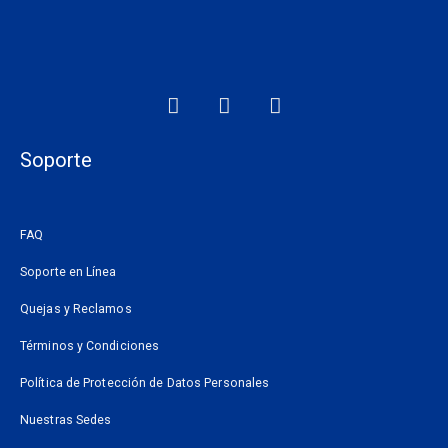
F
I
W
a
n
h
c
s
a
e
t
t
Soporte
b
a
s
o
g
a
o
r
p
FAQ
k
a
p
m
Soporte en Línea
Quejas y Reclamos
Términos y Condiciones
Política de Protección de Datos Personales
Nuestras Sedes