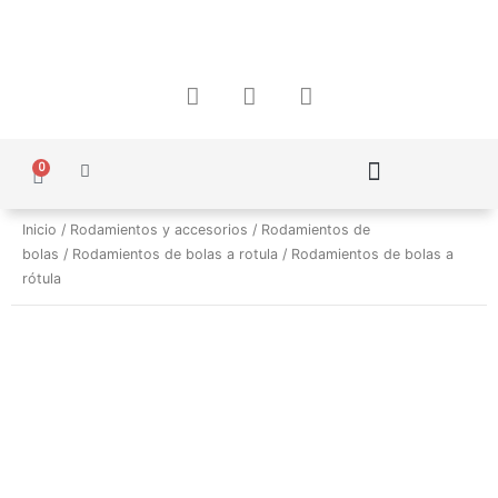
Ir
al
contenido
F
I
W
a
n
h
c
s
a
e
t
t
0
Carrito
b
a
s
o
g
a
Política de Protección de Datos Personales
o
r
p
Inicio
/
Rodamientos y accesorios
/
Rodamientos de
k
a
p
bolas
/
Rodamientos de bolas a rotula
/ Rodamientos de bolas a
m
rótula