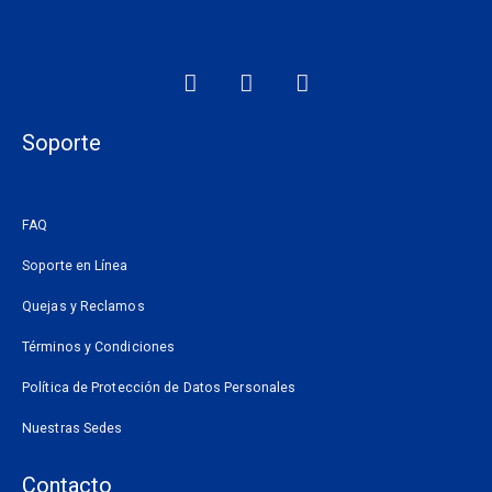
F
I
W
a
n
h
c
s
a
e
t
t
Soporte
b
a
s
o
g
a
o
r
p
FAQ
k
a
p
m
Soporte en Línea
Quejas y Reclamos
Términos y Condiciones
Política de Protección de Datos Personales
Nuestras Sedes
Contacto