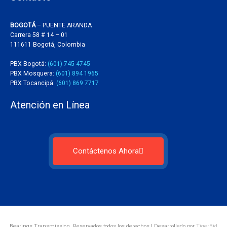
BOGOTÁ
– PUENTE ARANDA
Carrera 58 # 14 – 01
111611 Bogotá, Colombia
PBX Bogotá:
(601) 745 4745
PBX Mosquera:
(601) 894 1965
PBX Tocancipá:
(601) 869 7717
Atención en Línea
Contáctenos Ahora
Bearings Transmission. Reservados todos los derechos | Desarrollado por
TigerBid