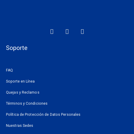
F
I
W
a
n
h
c
s
a
e
t
t
Soporte
b
a
s
o
g
a
o
r
p
FAQ
k
a
p
m
Soporte en Línea
Quejas y Reclamos
Términos y Condiciones
Política de Protección de Datos Personales
Nuestras Sedes