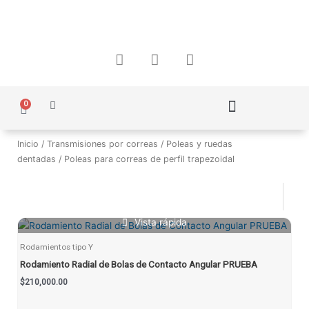
Ir
al
contenido
F
I
W
a
n
h
c
s
a
e
t
t
0
Carrito
b
a
s
o
g
a
Política de Protección de Datos Personales
o
r
p
Inicio
/
Transmisiones por correas
/
Poleas y ruedas
k
a
p
dentadas
/ Poleas para correas de perfil trapezoidal
m
Vista rápida
Rodamientos tipo Y
Rodamiento Radial de Bolas de Contacto Angular PRUEBA
$
210,000.00