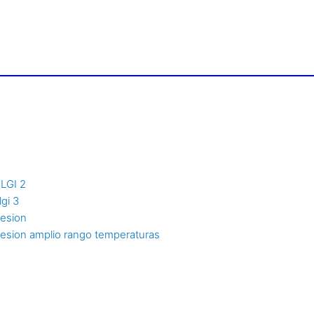
NLGI 2
lgi 3
resion
resion amplio rango temperaturas