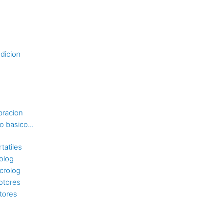
dicion
bracion
 basico...
tatiles
rolog
crolog
otores
tores