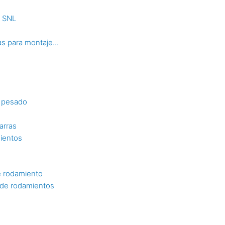
s SNL
s para montaje...
o pesado
arras
mientos
e rodamiento
n de rodamientos