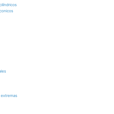
ilíndricos
 conicos
ales
 extremas