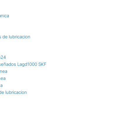
s
anica
 de lubricacion
m24
diseñados Lagd1000 SKF
inea
nea
ea
e lubricacion
n