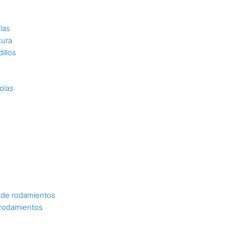
las
tura
illos
olas
 de rodamientos
 rodamientos