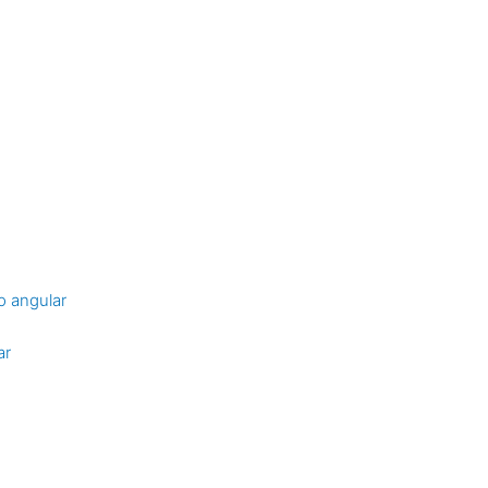
o angular
ar