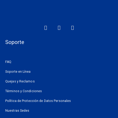
F
I
W
a
n
h
c
s
a
e
t
t
Soporte
b
a
s
o
g
a
o
r
p
FAQ
k
a
p
m
Soporte en Línea
Quejas y Reclamos
Términos y Condiciones
Política de Protección de Datos Personales
Nuestras Sedes