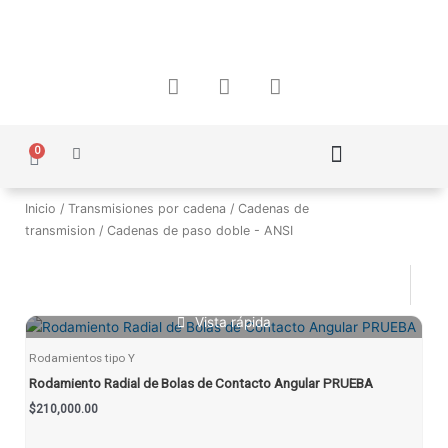
Ir
al
contenido
F
I
W
a
n
h
c
s
a
e
t
t
0
Carrito
b
a
s
o
g
a
Política de Protección de Datos Personales
o
r
p
Inicio
/
Transmisiones por cadena
/
Cadenas de
k
a
p
transmision
/ Cadenas de paso doble - ANSI
m
Vista rápida
Rodamientos tipo Y
Rodamiento Radial de Bolas de Contacto Angular PRUEBA
$
210,000.00