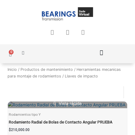
Ir
al
contenido
F
I
W
a
n
h
c
s
a
e
t
t
0
Carrito
b
a
s
o
g
a
Política de Protección de Datos Personales
o
r
p
Inicio
/
Productos de mantenimiento
/
Herramientas mecanicas
k
a
p
para montaje de rodamientos
/ Llaves de impacto
m
Vista rápida
Rodamientos tipo Y
Rodamiento Radial de Bolas de Contacto Angular PRUEBA
$
210,000.00