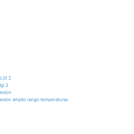
NLGI 2
lgi 3
resion
resion amplio rango temperaturas