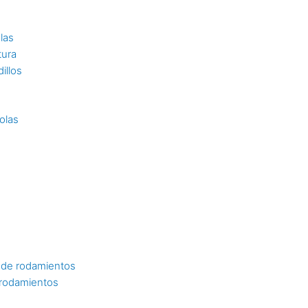
las
tura
illos
olas
 de rodamientos
 rodamientos