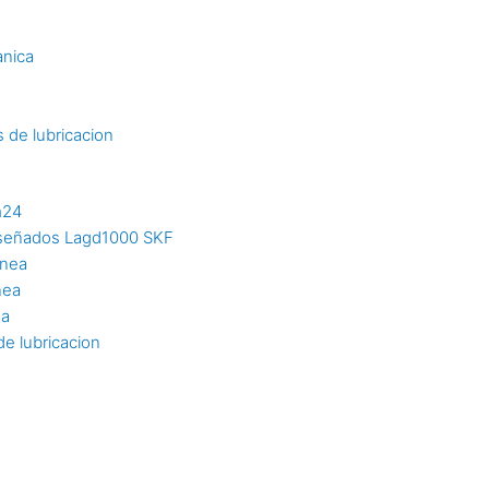
s
anica
 de lubricacion
m24
diseñados Lagd1000 SKF
inea
nea
ea
e lubricacion
n