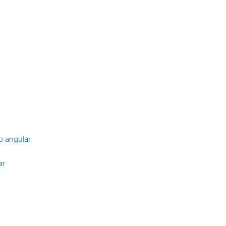
o angular
ar