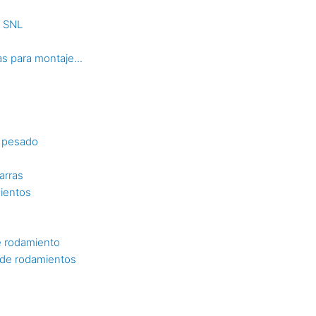
s SNL
s para montaje...
o pesado
arras
mientos
e rodamiento
n de rodamientos