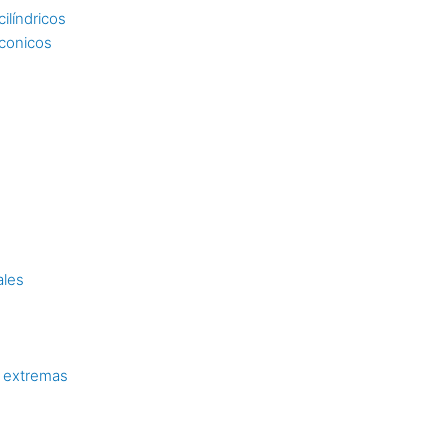
ilíndricos
 conicos
ales
 extremas