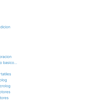
dicion
bracion
 basico...
tatiles
rolog
crolog
otores
tores