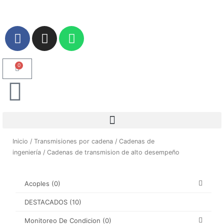
Ir
al
contenido
F
I
W
a
n
h
c
s
a
e
t
t
0
Carrito
b
a
s
o
g
a
o
r
p
k
a
p
m
Inicio
/
Transmisiones por cadena
/
Cadenas de
ingeniería
/ Cadenas de transmision de alto desempeño
Acoples
(0)
DESTACADOS
(10)
Monitoreo De Condicion
(0)