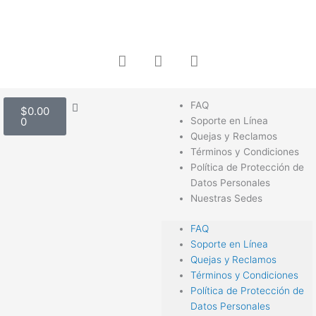
Ir
al
contenido
F
I
W
a
n
h
c
s
a
e
t
t
Carrito
FAQ
b
a
s
$
0.00
0
Soporte en Línea
o
g
a
Quejas y Reclamos
o
r
p
Términos y Condiciones
k
a
p
Política de Protección de
m
Datos Personales
Nuestras Sedes
FAQ
Soporte en Línea
Quejas y Reclamos
Términos y Condiciones
Política de Protección de
Datos Personales