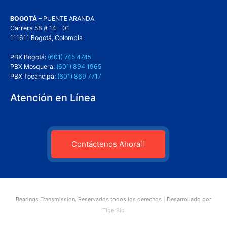
BOGOTÁ
– PUENTE ARANDA
Carrera 58 # 14 – 01
111611 Bogotá, Colombia
PBX Bogotá:
(601) 745 4745
PBX Mosquera:
(601) 894 1965
PBX Tocancipá:
(601) 869 7717
Atención en Línea
Contáctenos Ahora
Bearings Transmission. Reservados todos los derechos | Desarrollado por
TigerBid