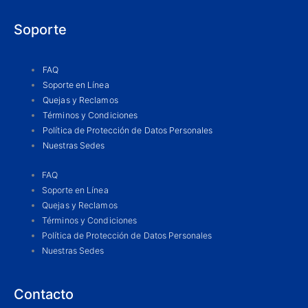
c
s
a
e
t
t
Soporte
b
a
s
o
g
a
o
r
p
FAQ
k
a
p
Soporte en Línea
m
Quejas y Reclamos
Términos y Condiciones
Política de Protección de Datos Personales
Nuestras Sedes
FAQ
Soporte en Línea
Quejas y Reclamos
Términos y Condiciones
Política de Protección de Datos Personales
Nuestras Sedes
Contacto