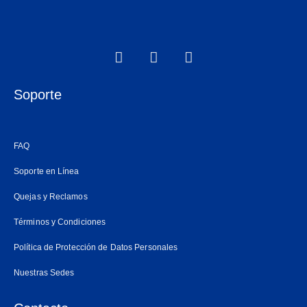
F
I
W
a
n
h
c
s
a
e
t
t
Soporte
b
a
s
o
g
a
o
r
p
FAQ
k
a
p
m
Soporte en Línea
Quejas y Reclamos
Términos y Condiciones
Política de Protección de Datos Personales
Nuestras Sedes