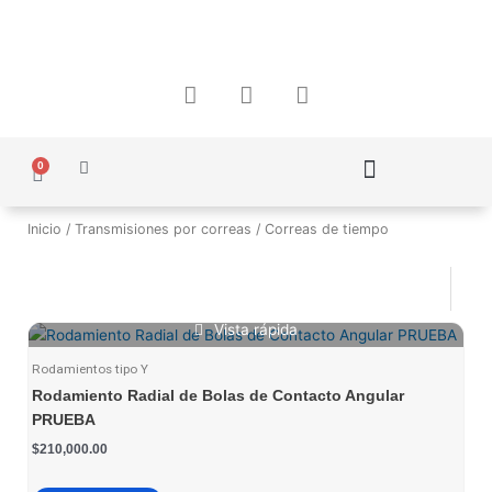
Ir
al
contenido
F
I
W
a
n
h
c
s
a
e
t
t
0
b
a
s
Carrito
o
g
a
Política de Protección de Datos Personales
o
r
p
Inicio
/
Transmisiones por correas
/ Correas de tiempo
k
a
p
m
Vista rápida
Rodamientos tipo Y
Rodamiento Radial de Bolas de Contacto Angular
PRUEBA
$
210,000.00