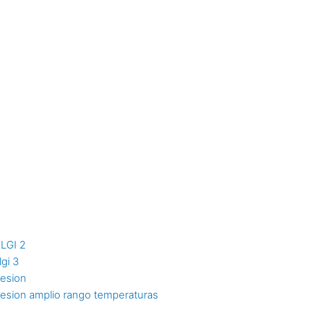
NLGI 2
lgi 3
resion
resion amplio rango temperaturas