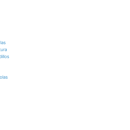
n
las
tura
illos
olas