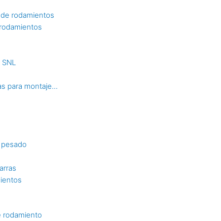
 de rodamientos
 rodamientos
s SNL
s para montaje...
o pesado
arras
mientos
e rodamiento