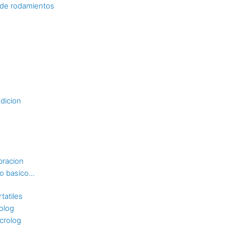
n de rodamientos
dicion
bracion
 basico...
tatiles
rolog
crolog