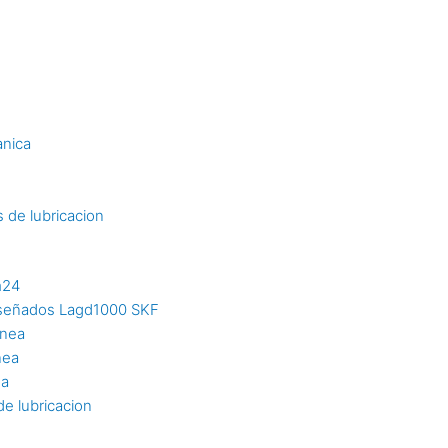
s
anica
 de lubricacion
m24
diseñados Lagd1000 SKF
inea
nea
ea
e lubricacion