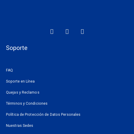
F
I
W
a
n
h
c
s
a
e
t
t
Soporte
b
a
s
o
g
a
o
r
p
FAQ
k
a
p
m
Soporte en Línea
Quejas y Reclamos
Términos y Condiciones
Política de Protección de Datos Personales
Nuestras Sedes