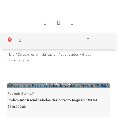
Ir
al
contenido
F
I
W
a
n
h
c
s
a
e
t
t
0
Carrito
b
a
s
o
g
a
Política de Protección de Datos Personales
o
r
p
Inicio
/
Soluciones en lubricacion
/
Lubricantes
/ Grasa
k
a
p
biodegradable
m
Vista rápida
Rodamientos tipo Y
Rodamiento Radial de Bolas de Contacto Angular PRUEBA
$
210,000.00