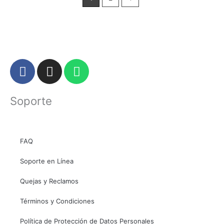
F
I
W
a
n
h
c
s
a
Soporte
e
t
t
b
a
s
o
g
a
o
r
p
FAQ
k
a
p
Soporte en Línea
m
Quejas y Reclamos
Términos y Condiciones
Política de Protección de Datos Personales