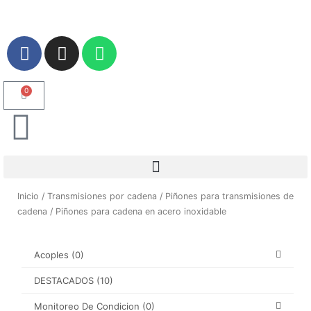
Ir
al
contenido
F
I
W
a
n
h
c
s
a
e
t
t
0
Carrito
b
a
s
o
g
a
o
r
p
k
a
p
m
Inicio
/
Transmisiones por cadena
/
Piñones para transmisiones de
cadena
/ Piñones para cadena en acero inoxidable
Acoples
(0)
DESTACADOS
(10)
Monitoreo De Condicion
(0)