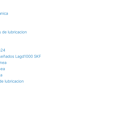
s
anica
 de lubricacion
m24
diseñados Lagd1000 SKF
inea
nea
ea
e lubricacion
n