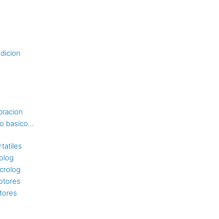
dicion
bracion
 basico...
tatiles
rolog
crolog
otores
tores