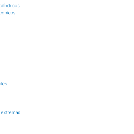
ilíndricos
 conicos
ales
 extremas