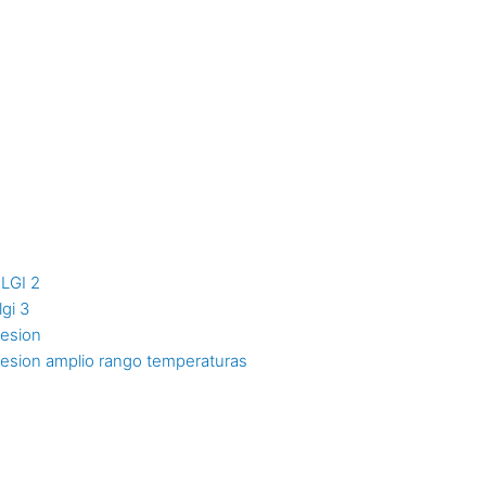
NLGI 2
lgi 3
resion
resion amplio rango temperaturas