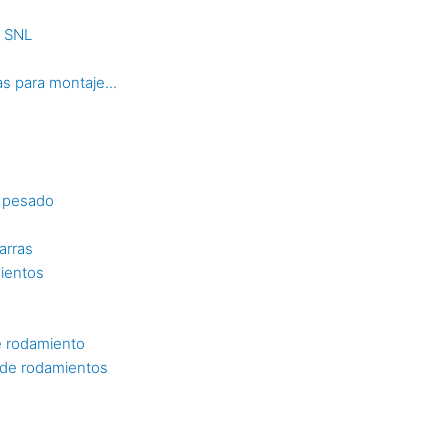
s SNL
s para montaje...
o pesado
arras
mientos
e rodamiento
n de rodamientos