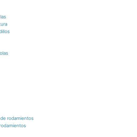
las
tura
illos
olas
 de rodamientos
 rodamientos