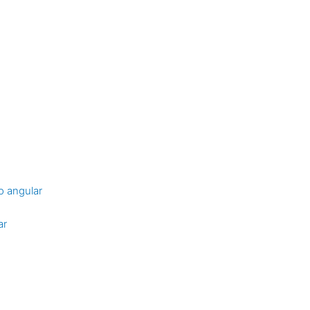
o angular
ar